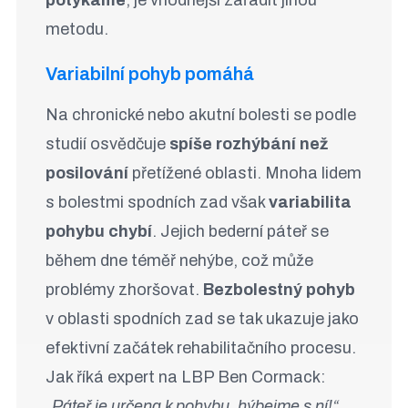
potýkáme
, je vhodnější zařadit jinou
metodu.
Variabilní pohyb pomáhá
Na chronické nebo akutní bolesti se podle
studií osvědčuje
spíše rozhýbání než
posilování
přetížené oblasti. Mnoha lidem
s bolestmi spodních zad však
variabilita
pohybu chybí
. Jejich bederní páteř se
během dne téměř nehýbe, což může
problémy zhoršovat.
Bezbolestný pohyb
v oblasti spodních zad se tak ukazuje jako
efektivní začátek rehabilitačního procesu.
Jak říká expert na LBP Ben Cormack:
„Páteř je určena k pohybu, hýbejme s ní!“