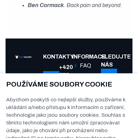
Ben Cormack
. Back pain and beyond.
KONTAKTY
INFORMACE
SLEDUJTE
NÁS
FAQ
+420
775
Spolupráce
992
POUŽÍVÁME SOUBORY COOKIE
Podmínky
080
Abychom poskytli co nejlepší služby, používáme k
a
info@antmann.cz
ukládání a/nebo přístupu k informacím o zařízení,
soukromí
technologie jako jsou soubory cookies. Souhlas s
The
těmito technologiemi nám umožní zpracovávat
Greenline
údaje, jako je chování při procházení nebo
Kačerov