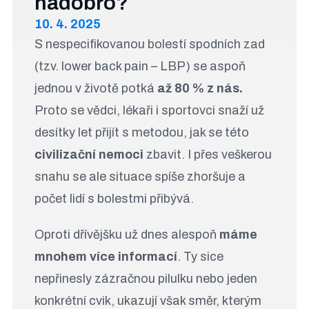
nadobro?
10. 4. 2025
S nespecifikovanou bolestí spodních zad
(tzv. lower back pain – LBP) se aspoň
jednou v životě potká
až 80 % z nás.
Proto se vědci, lékaři i sportovci snaží už
desítky let přijít s metodou, jak se této
civilizační nemoci
zbavit. I přes veškerou
snahu se ale situace spíše zhoršuje a
počet lidí s bolestmi přibývá.
Oproti dřívějšku už dnes alespoň
máme
mnohem více informací
. Ty sice
nepřinesly zázračnou pilulku nebo jeden
konkrétní cvik, ukazují však směr, kterým