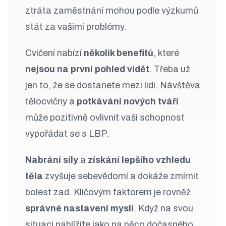
ztráta zaměstnání mohou podle výzkumů
stát za vašimi problémy.
Cvičení nabízí
několik benefitů
, které
nejsou na první pohled vidět
. Třeba už
jen to, že se dostanete mezi lidi. Návštěva
tělocvičny a
potkávání nových tváří
může pozitivně ovlivnit vaši schopnost
vypořádat se s LBP.
Nabrání síly
a
získání lepšího vzhledu
těla
zvyšuje sebevědomí a dokáže zmírnit
bolest zad. Klíčovým faktorem je rovněž
správné nastavení mysli
. Když na svou
situaci nahlížíte jako na něco dočasného,