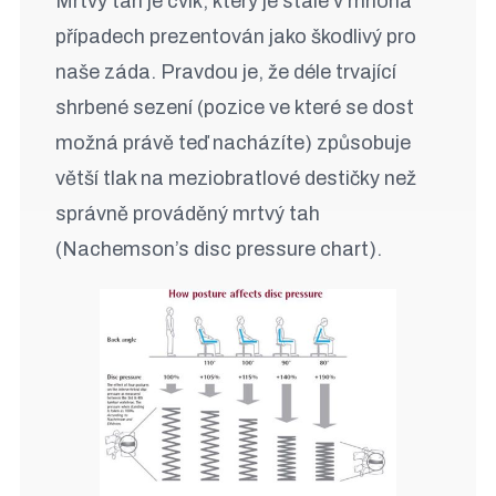
Mrtvý tah je cvik, který je stále v mnoha
případech prezentován jako škodlivý pro
naše záda. Pravdou je, že déle trvající
shrbené sezení (pozice ve které se dost
možná právě teď nacházíte) způsobuje
větší tlak na meziobratlové destičky než
správně prováděný mrtvý tah
(Nachemson’s disc pressure chart).