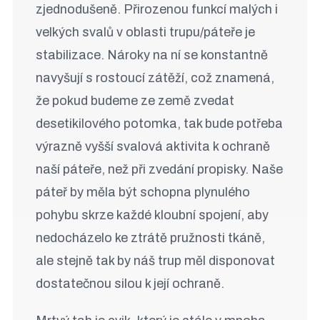
zjednodušeně. Přirozenou funkcí malých i
velkých svalů v oblasti trupu/páteře je
stabilizace. Nároky na ní se konstantně
navyšují s rostoucí zátěží, což znamená,
že pokud budeme ze země zvedat
desetikilového potomka, tak bude potřeba
výrazně vyšší svalová aktivita k ochraně
naší páteře, než při zvedání propisky. Naše
páteř by měla být schopna plynulého
pohybu skrze každé kloubní spojení, aby
nedocházelo ke ztrátě pružnosti tkáně,
ale stejně tak by náš trup měl disponovat
dostatečnou silou k její ochraně.