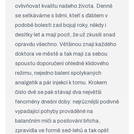
ovlivňovat kvalitu našeho života. Denně
se setkáváme s lidmi, kteří s ďáblem v
podobě bolesti zad bojují roky, někdy i
desítky let a mají pocit, že už zkusili snad
opravdu všechno. Většinou znají každého
doktora ve městě a tak mají za sebou
spoustu doporučení ohledně klidového
režimu, nejedno balení spolykaných
analgetik a pár injekcí k tomu. Krokem
číslo dvě se pak stávají dva největší
fenomény dnešní doby: nejrůznější podivně
vypadající pohyby prováděné na
balančním míči a posilování břicha,
zpravidla ve formě sed-lehů a tak opět