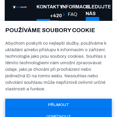
KONTAKTY
INFORMACE
SLEDUJTE
NÁS
FAQ
+420
775
Spolupráce
992
POUŽÍVÁME SOUBORY COOKIE
Podmínky
080
Abychom poskytli co nejlepší služby, používáme k
a
info@antmann.cz
ukládání a/nebo přístupu k informacím o zařízení,
soukromí
technologie jako jsou soubory cookies. Souhlas s
The
těmito technologiemi nám umožní zpracovávat
Greenline
údaje, jako je chování při procházení nebo
Kačerov
jedinečná ID na tomto webu. Nesouhlas nebo
Jihlavská
odvolání souhlasu může nepříznivě ovlivnit určité
1558/21,
vlastnosti a funkce.
140 00
Praha
PŘIJMOUT
ODMÍTNOUT