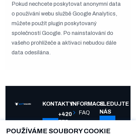
Pokud nechcete poskytovat anonymní data
o používání webu službě Google Analytics,
můžete použít plugin poskytovaný
společností Google. Po nainstalování do
vašeho prohlížeče a aktivaci nebudou dále
data odesílána.
KONTAKTY
INFORMACE
SLEDUJTE
NÁS
FAQ
+420
775
Spolupráce
992
POUŽÍVÁME SOUBORY COOKIE